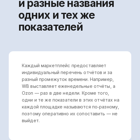
Проблемы
с расчетом основных
экономических
бизнес-показателей
Предприниматели, к которым относятся
и селлеры на маркетплейсах, знают все
про то, как выгодно продать товар и где
дешевле его закупить или произвести,
проводят успешную аналитику,
выстраивают эффективные стратегии и т. п.
Но, как правило, они не обладают
ни временем, ни экономическими знаниями,
чтобы правильно рассчитать главные
экономические показатели, например,
рентабельность и маржинальность. Так,
чтобы рассчитать маржинальность
необходимы данные по наценке и выручке: