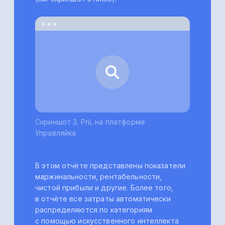
как для правильного ведения
управленческого учета, так и для
налогового учета. Иначе это грозит
и снижением прибыли,
и доначислениями со стороны
налоговых органов.
Готовое решение
Платформа Управляйка автоматически
разделяет личные траты и бизнес-
расходы. Такой функционал реализован
за счет технологии искусственного
интеллекта и машинного обучения.
Платформа автоматически разделит
ваши траты и распределит
их по категориям. Также на платформе
реализована возможность и ручного
распределения на случай, если селлер
снимал наличные денежные средства
со счетов.