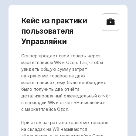
Маржинальность продаж, % = Наценка
от продаж, руб.: Выручка, руб.
Расчёт рентабельности, например,
по операционной прибыли будет сложнее.
Для этого показателя понадобится
значение операционной прибыли
и выручки:
Рентабельность по операц. прибыли, %
= Операционная прибыль, руб.: Выручка,
руб.
Но чтобы определить операционную
прибыль, необходимо сначала
распределить затраты по категориям,
выбрать операционные и только затем
селлер может рассчитать этот показатель
рентабельности.
Конечно, экономических бизнес-
показателей куда больше. И для каждого
из них селлеру придётся собирать данные,
переносить их в отдельные файлы
и рассчитывать самостоятельно. Любая
ошибка при переносе или в расчёте может