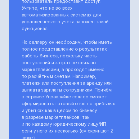
Скриншот 3. PnL на платформе
Управляйка
В этом отчёте представлены показатели
маржинальности, рентабельности,
чистой прибыли и другие. Более того,
в отчёте все затраты автоматически
распределяются по категориям
с помощью искусственного интеллекта
и машинного обучения, что поможет
селлеру проанализировать основные
расходы и оптимизировать их.
Если необходим показатель маржи по
каждой позиции товара —
воспользуйтесь детализированным
отчётом по продажам от платформы
Управляйка.