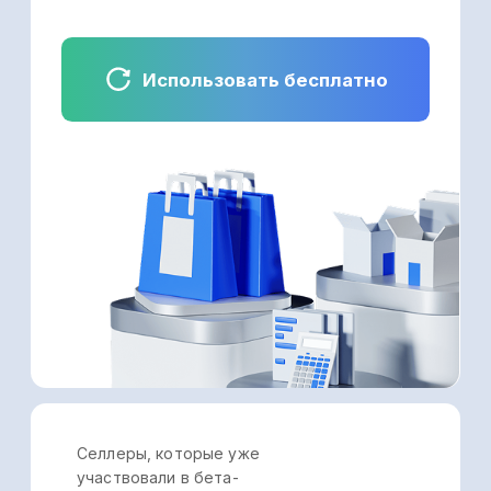
Кейс из практики
пользователя
Управляйки
Селлер продаёт свои товары через
маркетплейсы WB и Ozon. Так, чтобы
увидеть общую сумму затрат
на хранение товаров на двух
маркетплейсах, ему было необходимо
было получить два отчёта:
детализированный еженедельный отчёт
с площадки WB и отчёт «Начисления»
с маркетплейса Ozon.
При этом затраты на хранение товаров
на складах на WB называются
«Хранение», а на маркетплейсе Ozon —
«Услуга размещения товаров на складе».
Поэтому для того, чтобы собрать
консолидированную информацию,
селлеру приходилось выискивать
в отчётах нужные показатели и вручную
переносить все данные в отдельный
файл.