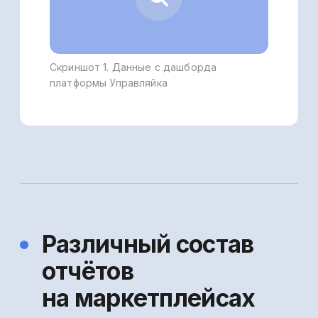
в разрезе маркетплейсов, так
и по каждому юридическому лицу/ИП,
если у него их несколько (см скриншот 2
ниже).
Скриншот 2. Краткий отчет
по результатам работы бизнеса
на платформе Управляйка
Все данные с маркетплейсов
и расчётных счётов собираются
в режиме онлайн, при этом риск
допущения ошибок при переносе данных
сводится к нулю. Кроме того,
на платформе есть и расширенный отчёт
о прибылях и убытках. Об этом — далее.