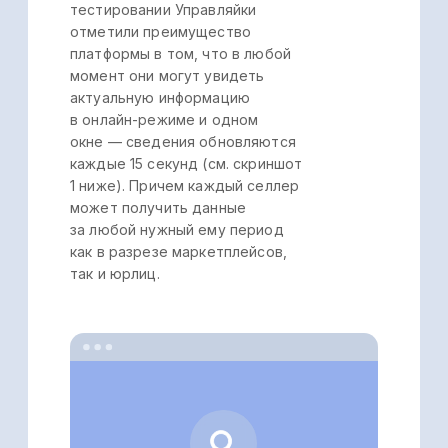
Готовое решение
Оперативно сформировать
консолидированные отчёты и увидеть
результаты работы всего бизнеса можно
в сервисе Управляйка. Причём платформа
Управляйка автоматически собирает
информацию не только с маркетплейсов,
но и расчётных счётов, конечно, если
пользователь предоставит доступ.
Учтите, что не во всех
автоматизированных системах для
управленческого учёта заложен такой
функционал.
Но селлеру он необходим, чтобы иметь
полное представление о результатах
работы бизнеса, поскольку часть
поступлений и затрат не связаны
маркетплейсами, а проходят именно
по расчётным счетам. Например,
платежи или поступления за аренду или
выплата зарплаты сотрудникам. Причём
в сервисе Управляйке селлер сможет
сформировать готовый отчёт о прибылях
и убытках как в целом по бизнесу