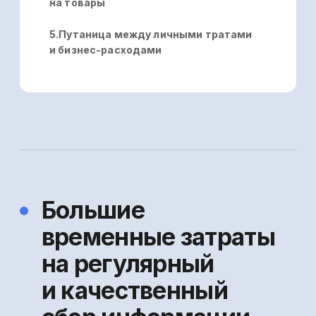
с каждого маркетплейса, небольшому
селлеру, у которого одно юрлицо, один
расчетный счет и товары он реализует
на двух площадках маркетплейсов, может
понадобиться несколько часов,
а крупному — даже несколько дней. Это
подтверждает и наш опрос, который
мы проводили среди селлеров,
участвующих в бета-тестировании
платформы Управляйка.
Кейс из практики
пользователя
Управляйки
У предпринимателя 1 юрлицо и 1
расчётный счёт. Он реализует товар
на маркетплейсах Ozon и WB. В среднем
на ручной сбор информации на каждом
маркетплейсе у него уходил минимум
час. Для анализа данных и сопоставления
показателей с предыдущим периодом
ему необходимо было потратить ещё