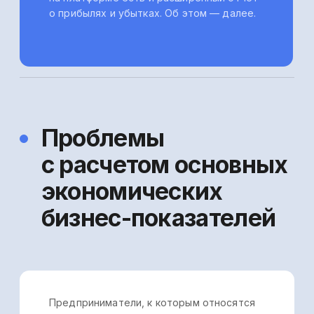
на любые изменения нужно оперативно,
иначе селлер рискует тем, что его
продажи упадут, что повлияет
и на прибыль бизнеса в целом.
Готовое решение
Для своевременной
корректировки цены используйте
информацию из
автоматизированных систем для
управленческого учёта —
например, детализированный
отчёт по продажам в Управляйке.
В нем в разрезе артикулов
товаров указана их средняя цена
и количество, общие расходы на
каждую позицию, а также
рассчитана маржа (см. скриншот
4 ниже).