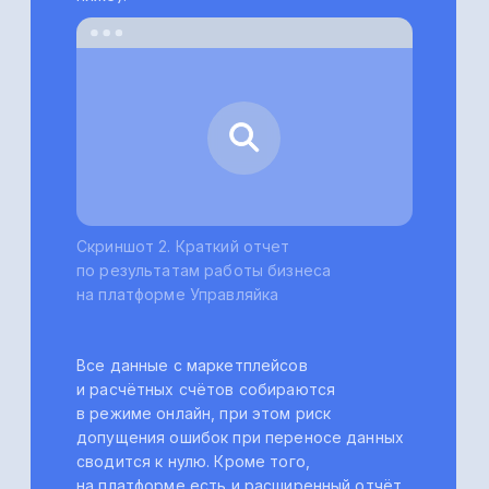
Большие
временные затраты
на отслеживание
цен конкурентов
и своевременной
корректировкой цен
на товары
Чтобы оставаться конкурентоспособным
и сохранить прибыльность бизнеса,
селлеру необходимо своевременно
корректировать цены на товары,
например, при изменении суммы затрат
на производство, логистику или повышении
комиссий маркетплейсов. В то же время
селлеру надо учитывать и цены
конкурентов. Причём реагировать