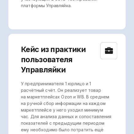
продажи. Кроме того, вы избежите
ошибок при переносе данных, которые
могут негативно сказаться на принятии
решений или корректировке стратегии.
На рынке сейчас представлено
ограниченное количество
автоматических сервисов для
управленческого учёта и, как правило,
они платные или имеют бесплатный
пробный/тестовый период,
по окончании которого сервис
придётся оплачивать. Исключение —
платформа Управляйка. Небольшие
селлеры, у которых 1 юрлицо, 1
расчётный счёт и они реализуют
продукцию на 1 маркетплейсе могут
работать в ней бесплатно и без
тестового периода. Чтобы
использовать сервис Управляйка
бесплатно, оставьте заявку.
Начните пользоваться