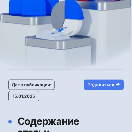
Содержание
статьи
1.Большие временные затраты
на регулярный и качественный
сбор информации с площадок
маркетплейсов
2.Различный состав отчётов на
маркетплейсах и разные названия
одних и тех же показателей
3.Проблемы с расчётом основных
экономических бизнес-показателей
4.Большие временные затраты
на отслеживание цен конкурентов
и своевременной корректировкой цен
на товары
5.Путаница между личными тратами
и бизнес-расходами