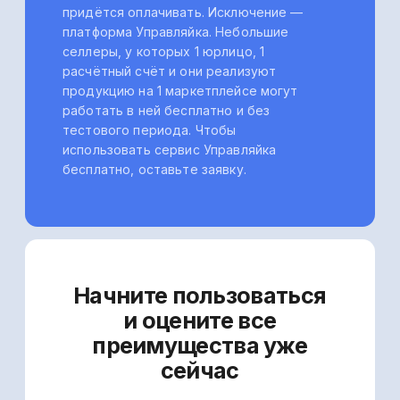
Различный состав
отчётов
на маркетплейсах
и разные названия
одних и тех же
показателей
Каждый маркетплейс предоставляет
индивидуальный перечень отчётов и за
разный промежуток времени. Например,
WB выставляет еженедельные отчёты, а
Ozon — раз в две недели. Кроме того,
одни и те же показатели в этих отчётах на
каждой площадке называются по‑разному,
поэтому оперативно их сопоставить — не
выйдет.