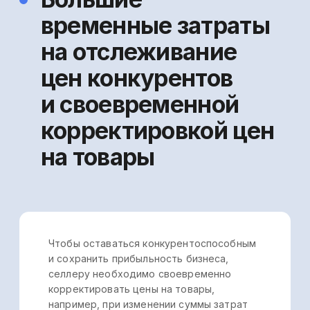
Статус МТК
Выписка из реестра МТК
Компания ООО «Бухгалтерия в шоколаде»
осуществляет деятельность в сфере
информационных технологий. Согласно
Приказу Минцифры от 08.10.22 следующие
виды деятельности (код): 1.01 и 2.01
ООО «БУХГАЛТЕРИЯ В ШОКОЛАДЕ»
Руководитель: ИП Репчинская М.В.
ОГРН: 1235000087960 ИНН:
5040186061
КПП: 504001001
Адрес: Московская обл., г.о. Раменский,
д. Малышево, д. 36
Технологический стек:
frontend: React, TypeScript
backend: NodeJS, TypeScript, Python,
NoSQL и SQL базы данных