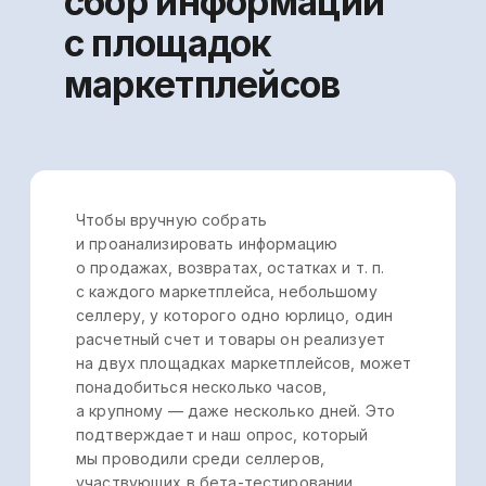
полчаса-час.
Для сбора отчёта о прибылях и убытках
он затрачивал минимум час при условии,
что сбором ОПИУ селлер занимался
регулярно. То есть, если селлер хочет
ежедневно видеть актуальную
информацию по своему бизнесу, ему
придётся потратить на ручной сбор
и анализ информации в среднем 3−4 часа.
Готовое решение
Используйте автоматические сервисы
для управленческого учёта, которые
в онлайн-режиме собирают
информацию с маркетплейсов.
Так вы оперативно получите готовые
данные и сможете оперативно
скорректировать цены, ассортимент,
улучшить сервис, оптимизировать
логистику и т. п., а значит, и увеличить