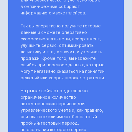
актуальную информацию
в онлайн-режиме и одном
окне — сведения обновляются
каждые 15 секунд (см. скриншот
1 ниже). Причем каждый селлер
может получить данные
за любой нужный ему период
как в разрезе маркетплейсов,
так и юрлиц.
Скриншот 1. Данные с дашборда
платформы Управляйка