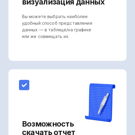
Начните
пользоваться
и оцените все
преимущества
уже сейчас
⠀⠀⠀Использовать бесплатно
Видео про сервис