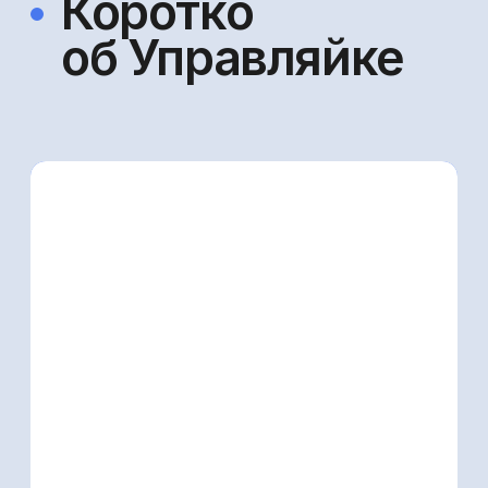
Выписка из реестра МТК
Компания ООО «Бухгалтерия в шоколаде»
осуществляет деятельность в сфере
информационных технологий. Согласно
Приказу Минцифры от 08.10.22 следующие
виды деятельности (код): 1.01 и 2.01
ООО «БУХГАЛТЕРИЯ В ШОКОЛАДЕ»
Руководитель: ИП Репчинская М.В.
ОГРН: 1235000087960 ИНН:
5040186061
КПП: 504001001
Адрес: Московская обл., г.о. Раменский,
д. Малышево, д. 36
Технологический стек:
frontend: React, TypeScript
backend: NodeJS, TypeScript, Python,
NoSQL и SQL базы данных
Согласие на обработку ПД
Публичная оферта
Политика конфиденциальности