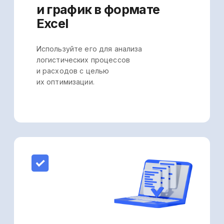
Коротко
об Управляйке